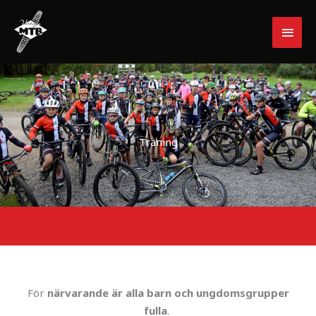
Hoppa
HUV
till
innehåll
Träning
För
närvarande är alla barn och ungdomsgrupper
fulla
.