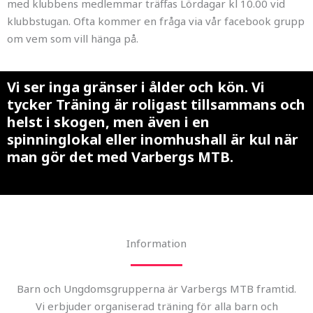
med klubbens medlemmar träffas Lördagar kl 10.00 vid
klubbstugan. Ofta kommer en fråga via vår facebook grupp
om vem som vill hänga på.
Vi ser inga gränser i ålder och kön. Vi
tycker
Träning
är roligast tillsammans och
helst i skogen, men även i en
spinninglokal
eller inomhushall är kul när
man gör det med Varbergs MTB.
Information
Barn och Ungdomsgrupperna är Varbergs MTB framtid.
Vi erbjuder organiserad träning för alla barn och