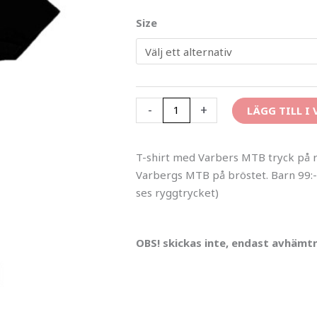
T-
Size
shirt
mängd
-
+
LÄGG TILL I
T-shirt med Varbers MTB tryck på 
Varbergs MTB på bröstet. Barn 99:-
ses ryggtrycket)
OBS! skickas inte, endast avhämtn