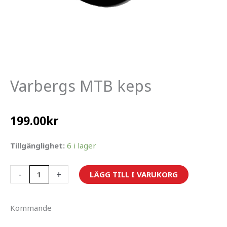
Varbergs MTB keps
199.00
kr
Varbergs
Tillgänglighet:
6 i lager
MTB
keps
-
+
LÄGG TILL I VARUKORG
mängd
Kommande