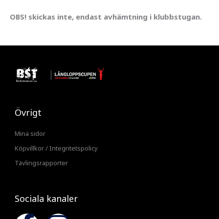
OBS! skickas inte, endast avhämtning i klubbstugan.
Övrigt
Mina sidor
Köpvillkor / Integritetspolicy
Tävlingsrapporter
Sociala kanaler