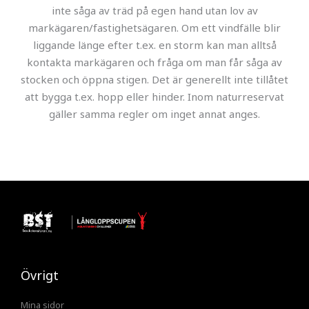
inte såga av träd på egen hand utan lov av
markägaren/fastighetsägaren. Om ett vindfälle blir
liggande länge efter t.ex. en storm kan man alltså
kontakta markägaren och fråga om man får såga av
stocken och öppna stigen. Det är generellt inte tillåtet
att bygga t.ex. hopp eller hinder. Inom naturreservat
gäller samma regler om inget annat anges.
Övrigt
Mina sidor