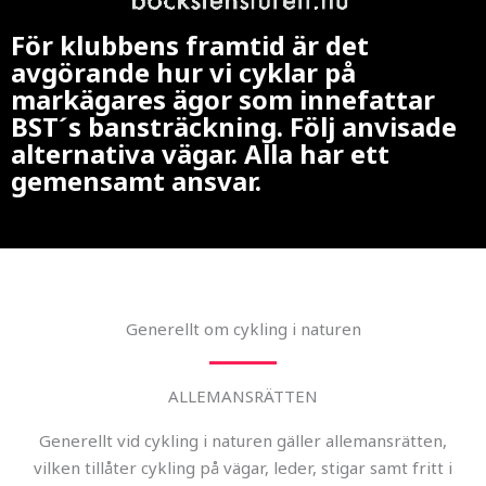
För klubbens framtid är det
avgörande hur vi cyklar på
markägares ägor som innefattar
BST´s bansträckning. Följ anvisade
alternativa vägar. Alla har ett
gemensamt ansvar.
Generellt om cykling i naturen
ALLEMANSRÄTTEN
Generellt vid cykling i naturen gäller allemansrätten,
vilken tillåter cykling på vägar, leder, stigar samt fritt i