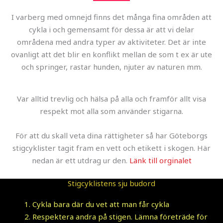
I varberg med omnejd finns det många fina områden att
cykla i och gemensamt för dessa är att vi delar
områdena med andra typer av aktiviteter. Det är inte
ovanligt att det blir en konflikt mellan de som t ex är ute
och springer, rastar hunden, njuter av naturen mm.
Var alltid trevlig och hälsa på alla och framför allt visa
respekt mot alla som använder stigarna.
För att du skall veta dina rättigheter så har Göteborgs
stigcyklister tagit fram en vett och etikett i skogen. Här
nedan är ett utdrag ur den.
Länk till orginalet
Stigcyklistens sju budord
Cykla bara där du vet att man får cykla
Respektera andra på stigen. Lämna företräde för