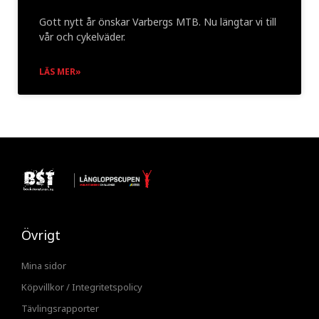
Gott nytt år önskar Varbergs MTB. Nu längtar vi till
vår och cykelväder.
LÄS MER»
Övrigt
Mina sidor
Köpvillkor / Integritetspolicy
Tävlingsrapporter