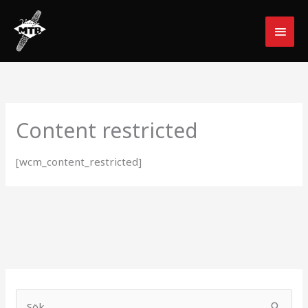
Hoppa
HUV
till
innehåll
Content restricted
[wcm_content_restricted]