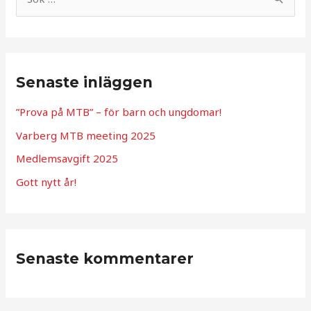
S
ö
k
e
Senaste inläggen
f
t
”Prova på MTB” – för barn och ungdomar!
e
Varberg MTB meeting 2025
r
Medlemsavgift 2025
:
Gott nytt år!
Senaste kommentarer